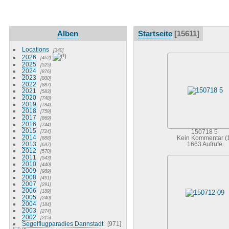
Alben
Startseite
15611
Locations
340
2026
462
2025
525
2024
876
2023
800
2022
887
2021
583
2020
748
2019
784
2018
759
2017
869
2016
744
2015
724
150718 5
2014
888
Kein Kommentar (
2013
1663 Aufrufe
637
2012
570
2011
543
2010
440
2009
989
2008
491
2007
291
2006
189
2005
240
2004
184
2003
274
2002
215
Segelflugparadies Dannstadt
971