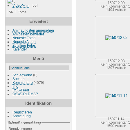
150712 09
Video/Film
50
Kein Kommentar (
1494 Aufrufe
15611 Fotos
Erweitert
Am häufigsten angesehen
Am besten bewertet
Neueste Fotos
Neueste Alben
Zufällige Fotos
Kalender
Menü
150712 03
Kein Kommentar (
1397 Aufrufe
Schlagworte
(0)
Suchen
Kommentare
(4079)
Info
RSS-Feed
OSWORLDMAP
Identifikation
Registrieren
Anmeldung
150711 14
Schnelle Anmeldung
Kein Kommentar (
1590 Aufrufe
Benutzername