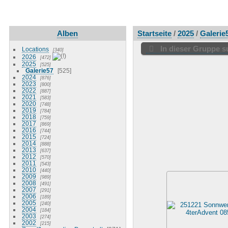
Alben
Startseite
/
2025
/
Galerie
In dieser Gruppe 
Locations
340
2026
472
2025
525
Galerie57
525
2024
876
2023
800
2022
887
2021
583
2020
748
2019
784
2018
759
2017
869
2016
744
2015
724
2014
888
2013
637
2012
570
2011
543
2010
440
2009
989
2008
491
2007
291
2006
189
2005
240
2004
184
2003
274
2002
215