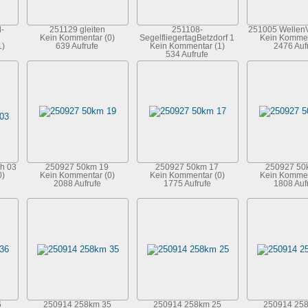
-
251129 gleiten
251108-
251005 WellenV
Kein Kommentar (0)
SegelfliegertagBetzdorf 1
Kein Kommen
1)
639 Aufrufe
Kein Kommentar (1)
2476 Auf
534 Aufrufe
h 03
250927 50km 19
250927 50km 17
250927 50
0)
Kein Kommentar (0)
Kein Kommentar (0)
Kein Kommen
2088 Aufrufe
1775 Aufrufe
1808 Auf
6
250914 258km 35
250914 258km 25
250914 25