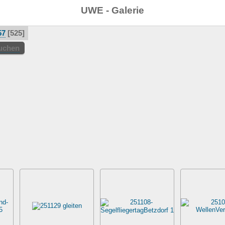
UWE - Galerie
57
525
suchen