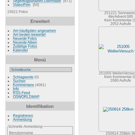
Segelflugparadies Dannstadt
971
Video/Film
50
15621 Fotos
251221 Sonnwend
4terAdvent 085
Kein Kommentar (
Erweitert
2052 Aufrufe
Am häufigsten angesehen
Am besten bewertet
Neueste Fotos
Neueste Alben
Zufällige Fotos
Kalender
Menü
251005 WellenVersuc
Schlagworte
(0)
Kein Kommentar (
2080 Aufrufe
Suchen
Kommentare
(4081)
Info
RSS-Feed
OSWORLDMAP
Identifikation
Registrieren
Anmeldung
Schnelle Anmeldung
Benutzername
250914 258km 3