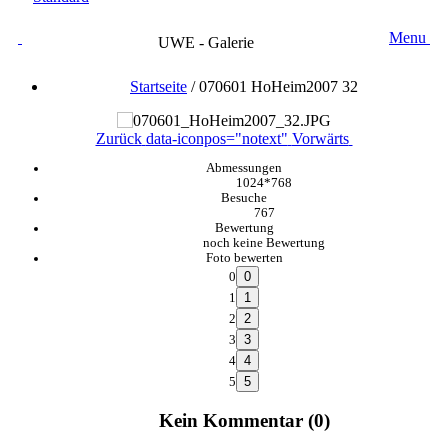
Menu
UWE - Galerie
Startseite
/
070601 HoHeim2007 32
Zurück
data-iconpos="notext"
Vorwärts
Abmessungen
1024*768
Besuche
767
Bewertung
noch keine Bewertung
Foto bewerten
0
1
2
3
4
5
Kein Kommentar (0)