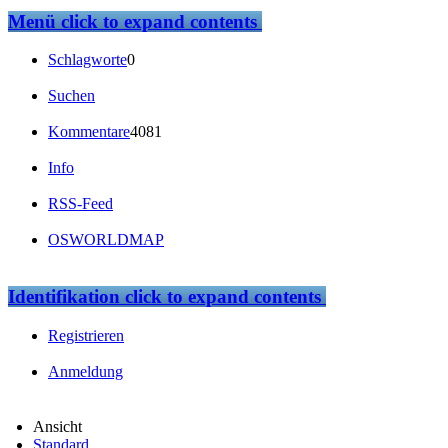
Menü
click to expand contents
Schlagworte
0
Suchen
Kommentare
4081
Info
RSS-Feed
OSWORLDMAP
Identifikation
click to expand contents
Registrieren
Anmeldung
Ansicht
Standard