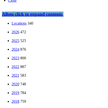
Close
Alben
click to expand contents
Locations
340
2026
472
2025
525
2024
876
2023
800
2022
887
2021
583
2020
748
2019
784
2018
759