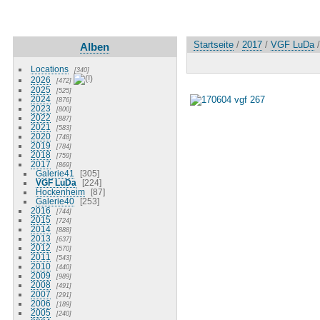
Startseite
/
2017
/
VGF LuDa
Alben
Locations
340
2026
472
2025
525
2024
876
2023
800
2022
887
2021
583
2020
748
2019
784
2018
759
2017
869
Galerie41
305
VGF LuDa
224
Hockenheim
87
Galerie40
253
2016
744
2015
724
2014
888
2013
637
2012
570
2011
543
2010
440
2009
989
2008
491
2007
291
2006
189
2005
240