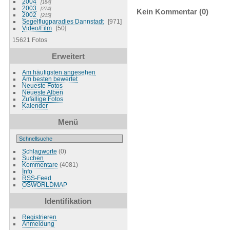
2004
184
2003
274
Kein Kommentar (0)
2002
215
Segelflugparadies Dannstadt
971
Video/Film
50
15621 Fotos
Erweitert
Am häufigsten angesehen
Am besten bewertet
Neueste Fotos
Neueste Alben
Zufällige Fotos
Kalender
Menü
Schlagworte
(0)
Suchen
Kommentare
(4081)
Info
RSS-Feed
OSWORLDMAP
Identifikation
Registrieren
Anmeldung