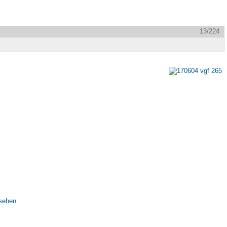
13/224
sehen