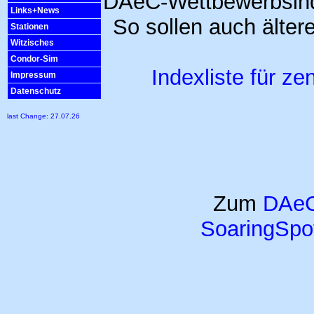
DAeC-Wettbewerbsinde
Links+News
So sollen auch älter
Stationen
Witzisches
Condor-Sim
Indexliste für z
Impressum
Datenschutz
last Change: 27.07.26
Zum
DAeC 
SoaringSpo