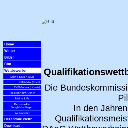
Home
Wetter
Bilder
Film
Qualifikationswet
Wettbewerbe
Meine DMs + EMs
EM24-Tabor (Czech)
Die Bundeskommission
EM22-Pociunai (Lithuania)
Hockenheim Archiv
Pi
Meine LMs
Dannstadter
In den Jahre
Vergleichsfliegen
Weltmeister
Qualifikationsmeis
Dezentrale Wettb.
Download