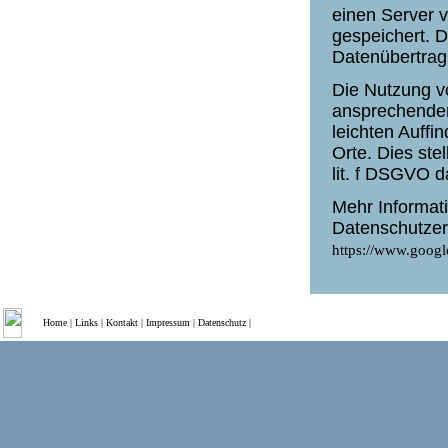
einen Server 
gespeichert. D
Datenübertrag
Die Nutzung v
ansprechenden
leichten Auffi
Orte. Dies stel
lit. f DSGVO d
Mehr Informat
Datenschutzer
https://www.google
Home
|
Links
|
Kontakt
|
Impressum
|
Datenschutz
|