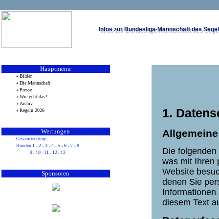
Infos zur Bundesliga-Mannschaft des Sege
Hauptmenu
Bilder
+
Die Mannschaft
+
Presse
+
Wie geht das?
+
Archiv
+
1. Datens
Regeln 2026
+
Allgemeine
Wertungen
Gesamtwertung
Runden
1
2
3
4
5
6
7
8
-
-
-
-
-
-
-
Die folgenden
9
10
11
12
13
-
-
-
-
was mit Ihren
Website besuc
Sponsoren
denen Sie pers
Informationen
diesem Text a