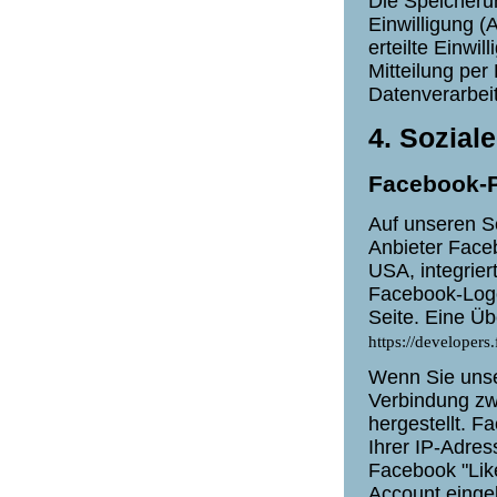
Die Speicheru
Einwilligung (
erteilte Einwil
Mitteilung per
Datenverarbei
4. Sozial
Facebook-P
Auf unseren S
Anbieter Faceb
USA, integrie
Facebook-Logo 
Seite. Eine Üb
https://developers
Wenn Sie unse
Verbindung z
hergestellt. F
Ihrer IP-Adre
Facebook "Lik
Account eingel